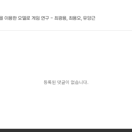
리즘을 이용한 오델로 게임 연구 - 최광용, 최용오, 유양근
등록된 댓글이 없습니다.