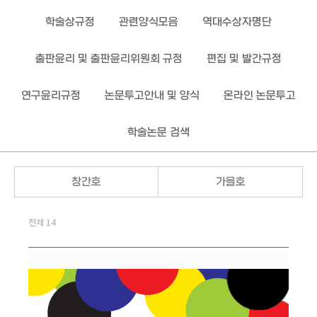
학술상규정
관련양식모음
역대수상자명단
출판윤리 및 출판윤리위원회 규정
편집 및 발간규정
연구윤리규정
논문투고안내 및 양식
온라인 논문투고
학술논문 검색
창간호
가을호
전체 14