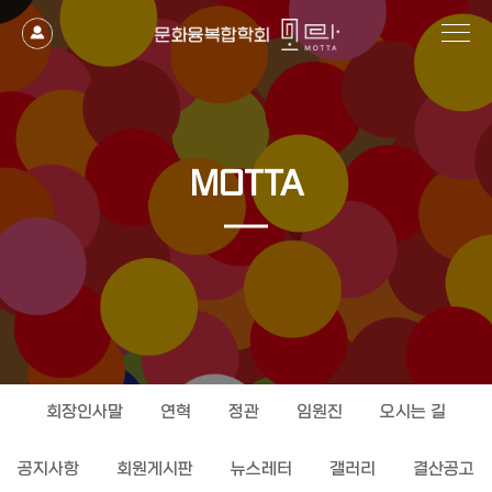
MOTTA
회장인사말
연혁
정관
임원진
오시는 길
공지사항
회원게시판
뉴스레터
갤러리
결산공고