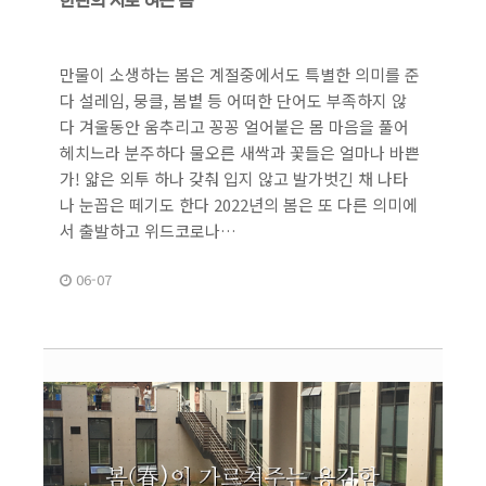
한편의 시로 여는 봄
만물이 소생하는 봄은 계절중에서도 특별한 의미를 준
다 설레임, 뭉클, 봄볕 등 어떠한 단어도 부족하지 않
다 겨울동안 움추리고 꽁꽁 얼어붙은 몸 마음을 풀어
헤치느라 분주하다 물오른 새싹과 꽃들은 얼마나 바쁜
가! 얇은 외투 하나 갖춰 입지 않고 발가벗긴 채 나타
나 눈꼽은 떼기도 한다 2022년의 봄은 또 다른 의미에
서 출발하고 위드코로나…
06-07