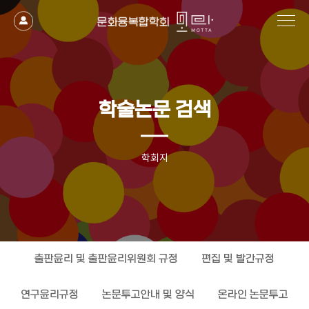
작성자
댓글
조회
작성일
학술논문 검색
학회지
출판윤리 및 출판윤리위원회 규정
편집 및 발간규정
연구윤리규정
논문투고안내 및 양식
온라인 논문투고