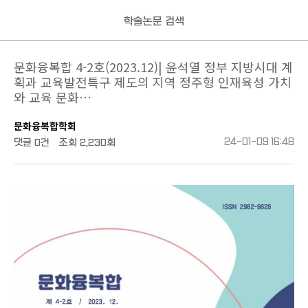
학술논문 검색
문화융복합 4-2호(2023.12)| 윤석열 정부 지방시대 계
획과 교육발전특구 제도의 지역 정주형 인재육성 가치
와 교육 문화…
문화융복합학회
댓글
0건
조회
2,230회
24-01-09 16:48